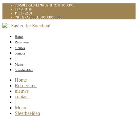
BORSBEEKSESTEENWEG 21, 2530 BOECHOUT
03 454 01 20
11:30 - 22:00
INFO@KASTEELTJEBOECHOUT.BE
Home
Reserveren
nieuws
contact
|
Menu
Sfeerbeelden
Home
Reserveren
nieuws
contact
|
Menu
Sfeerbeelden