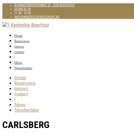
BORSBEEKSESTEENWEG 21, 2530 BOECHOUT
03 454 01 20
11:30 - 22:00
INFO@KASTEELTJEBOECHOUT.BE
Home
Reserveren
nieuws
contact
|
Menu
Sfeerbeelden
Home
Reserveren
nieuws
contact
|
Menu
Sfeerbeelden
CARLSBERG