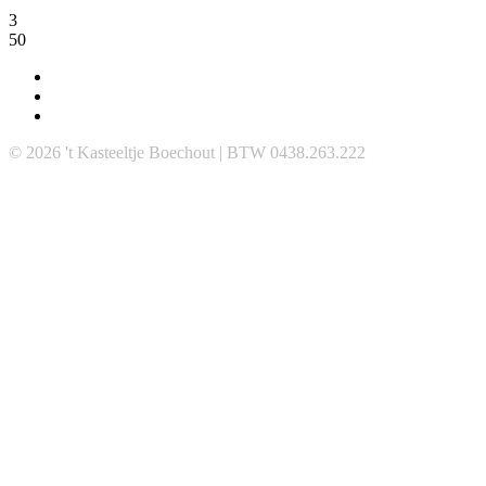
3
50
© 2026 't Kasteeltje Boechout | BTW 0438.263.222